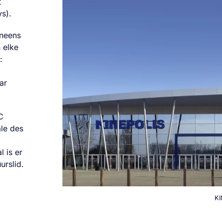
t
ys).
eneens
 elke
:
ar
C
ale des
l is er
urslid.
KI