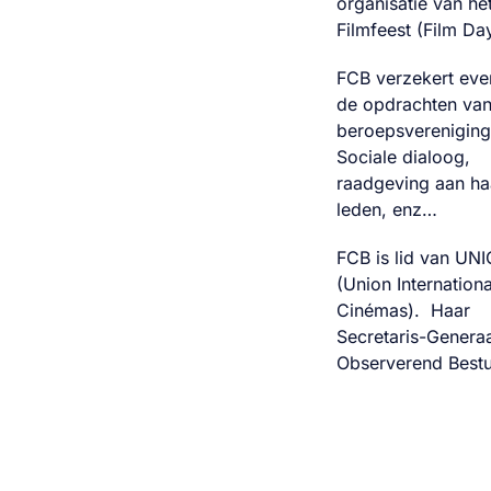
organisatie van he
Filmfeest (Film Da
FCB verzekert ev
de opdrachten van
beroepsvereniging
Sociale dialoog,
raadgeving aan ha
leden, enz…
FCB is lid van UNI
(Union Internation
Cinémas). Haar
Secretaris-Generaa
Observerend Bestu