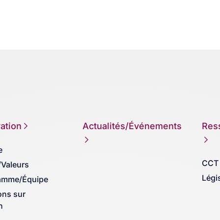
ation
Actualités/Événements
Res
e
CCT
/Valeurs
Légi
amme/Équipe
ons sur
n