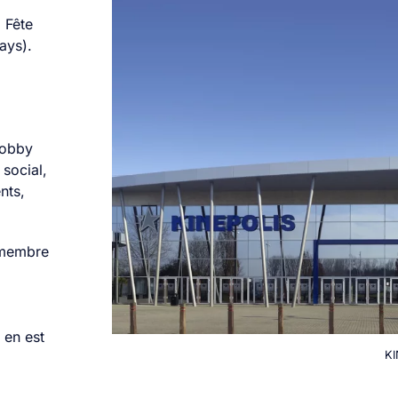
a Fête
ays).
Lobby
 social,
nts,
 membre
 en est
KI