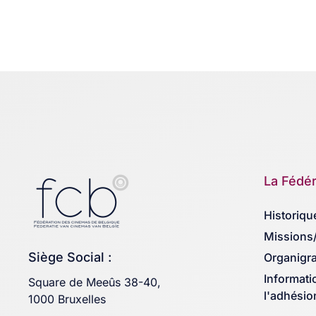
La Fédér
Historiqu
Missions
Siège Social :
Organigr
Informati
Square de Meeûs 38-40,
l'adhésio
1000 Bruxelles